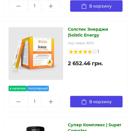
В корзину
Солстик Энерджи
|Solstic Energy
Код товара:
6500
1
2 652.46 грн.
в наличии
популярный
В корзину
Супер Комплекс | Super
Complex