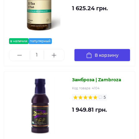
1 625.24 грн.
в наличии
популярный
В корзину
Замброза | Zambroza
Код товара:
4104
5
1 949.81 грн.