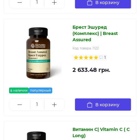
В корзину
Брест Эшуред
(Комплекс) | Breast
Assured
Код товара:
1122
1
2 633.48 грн.
в наличии
популярный
В корзину
Витамин С| Vitamin C ( C
Long)