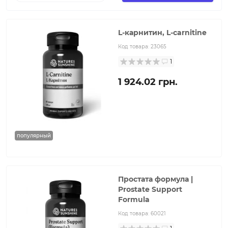
L-карнитин, L-carnitine
Код товара:
23065
1
1 924.02 грн.
популярный
Простата формула |
Prostate Support
Formula
Код товара:
60021