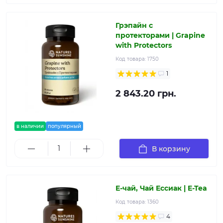
Грэпайн с
протекторами | Grapine
with Protectors
Код товара:
1750
1
2 843.20 грн.
в наличии
популярный
В корзину
Е-чай, Чай Ессиак | E-Tea
Код товара:
1360
4