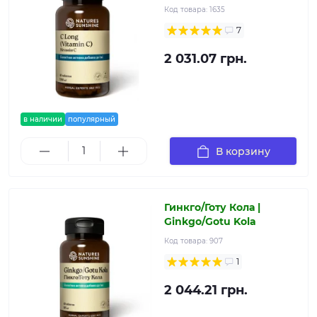
Код товара:
1635
7
2 031.07 грн.
в наличии
популярный
В корзину
Гинкго/Готу Кола |
Ginkgo/Gotu Kola
Код товара:
907
1
2 044.21 грн.