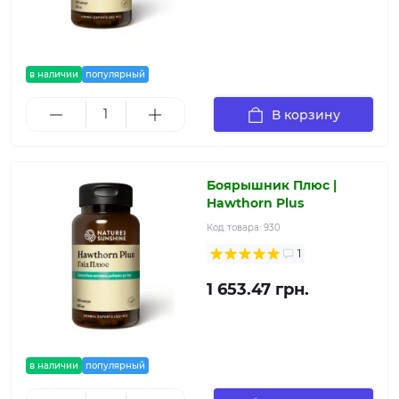
в наличии
популярный
В корзину
Боярышник Плюс |
Hawthorn Plus
Код товара:
930
1
1 653.47 грн.
в наличии
популярный