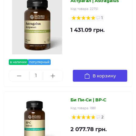
Астрагал | Astragalus
Код товара:
22751
1
1 431.09 грн.
в наличии
популярный
В корзину
Би Пи-Си | BP-C
Код товара:
1881
2
2 077.78 грн.