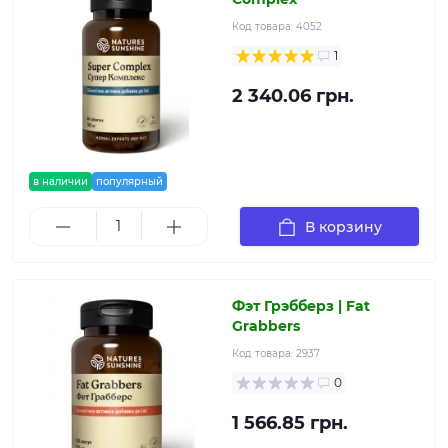
Код товара:
4052
1
2 340.06 грн.
в наличии
популярный
В корзину
Фэт Грэбберз | Fat
Grabbers
Код товара:
2937
0
1 566.85 грн.