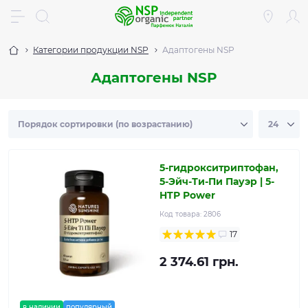
Категории продукции NSP
Адаптогены NSP
Адаптогены NSP
5-гидрокситриптофан,
5-Эйч-Ти-Пи Пауэр | 5-
HTP Power
Код товара:
2806
17
2 374.61 грн.
в наличии
популярный