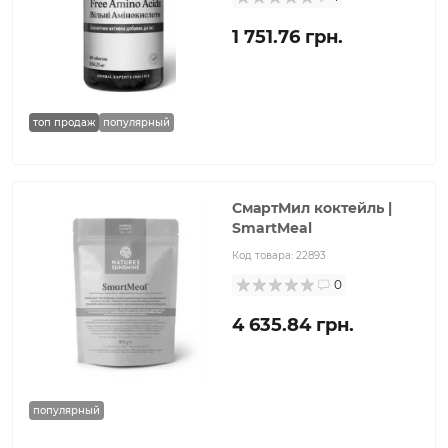
1 751.76 грн.
топ продаж
популярный
СмартМил коктейль |
SmartMeal
Код товара:
22893
0
4 635.84 грн.
популярный