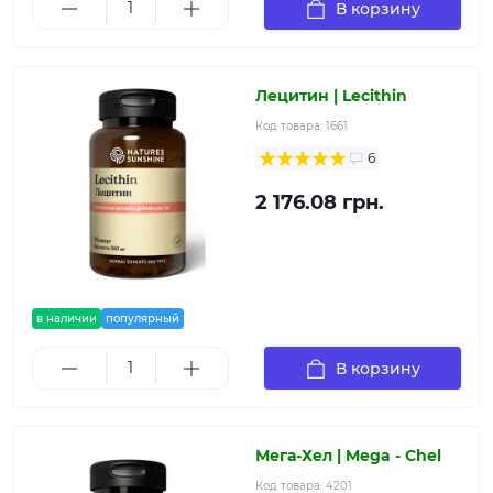
В корзину
Лецитин | Lecithin
Код товара:
1661
6
2 176.08 грн.
в наличии
популярный
В корзину
Мега-Хел | Mega - Chel
Код товара:
4201