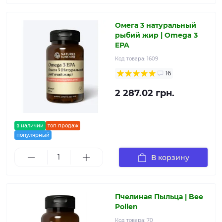
Омега 3 натуральный
рыбий жир | Omega 3
EPA
Код товара:
1609
16
2 287.02 грн.
в наличии
топ продаж
популярный
В корзину
Пчелиная Пыльца | Bee
Pollen
Код товара:
70