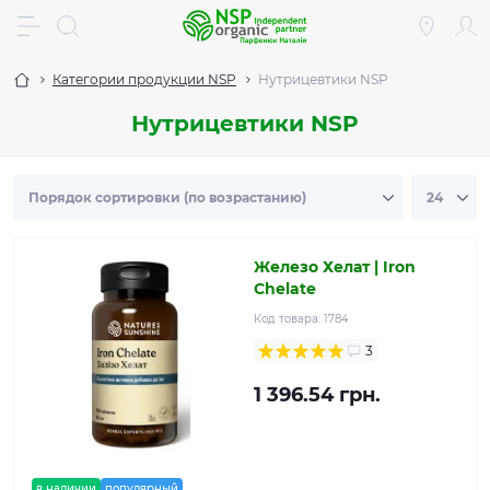
Категории продукции NSP
Нутрицевтики NSP
Нутрицевтики NSP
Железо Хелат | Iron
Chelate
Код товара:
1784
3
1 396.54 грн.
в наличии
популярный