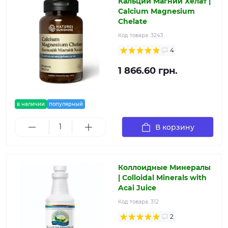
Кальций Магний Хелат |
Calcium Magnesium
Chelate
Код товара:
3243
4
1 866.60 грн.
в наличии
популярный
В корзину
Коллоидные Минералы
| Colloidal Minerals with
Acai Juice
Код товара:
312
2