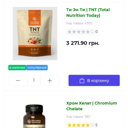
Ти Эн Ти | TNT (Total
Nutrition Today)
Код товара:
4300
0
3 271.90 грн.
в наличии
популярный
В корзину
Хром Хелат | Chromium
Chelate
Код товара:
1801
5