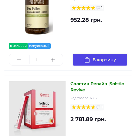
1
952.28 грн.
в наличии
популярный
В корзину
Солстик Ревайв |Solstic
Revive
Код товара:
6507
1
2 781.89 грн.