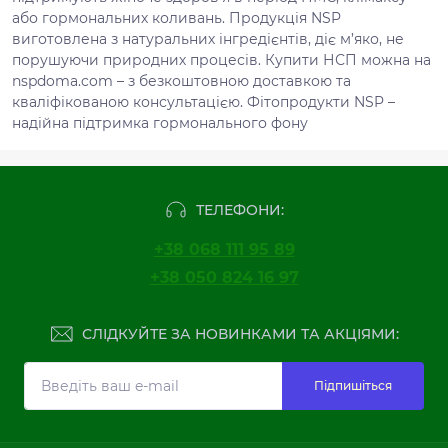
або гормональних коливань. Продукція NSP
виготовлена з натуральних інгредієнтів, діє м’яко, не
порушуючи природних процесів. Купити НСП можна на
nspdoma.com – з безкоштовною доставкою та
кваліфікованою консультацією. Фітопродукти NSP –
надійна підтримка гормонального фону
ТЕЛЕФОНИ:
+38 068 111 95 89
+38 050 824 16 97
СЛІДКУЙТЕ ЗА НОВИНКАМИ ТА АКЦІЯМИ:
Підпишіться