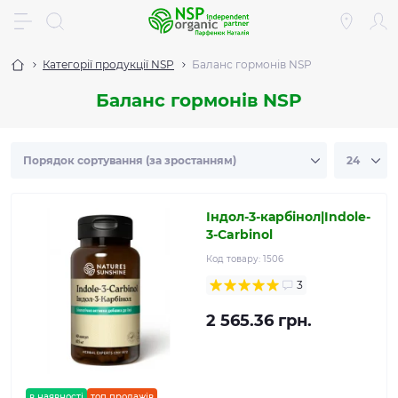
Категорії продукції NSP
Баланс гормонів NSP
Баланс гормонів NSP
Індол-3-карбінол|Indole-
3-Carbinol
Код товару:
1506
3
2 565.36 грн.
в наявності
топ продажів