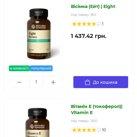
Вісімка (Ейт) | Eight
Код товару:
850
1
1 437.42 грн.
в наявності
популярний
До кошика
Вітамін Е (токоферол)|
Vitamin E
Код товару:
1650
10