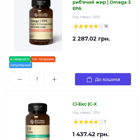
риб'ячий жир | Omega 3
EPA
Код товару:
1609
16
2 287.02 грн.
в наявності
топ продажів
популярний
До кошика
Сі-Екс |C-X
Код товару:
1204
1
1 437.42 грн.