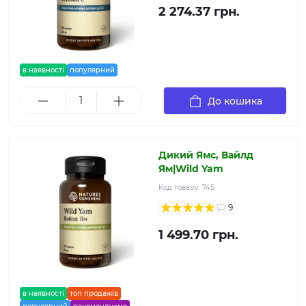
2 274.37 грн.
в наявності
популярний
До кошика
Дикий Ямс, Вайлд
Ям|Wild Yam
Код товару:
745
9
1 499.70 грн.
в наявності
топ продажів