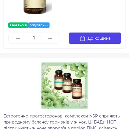
в наявності
популярний
До кошика
Естрогенно-прогестеронові комплекси NSP сприяють
природному балансу гормонів у жінок. Ці БАДи НСП
підтримують жіноче здоров’я в період ПМС, клімаксу