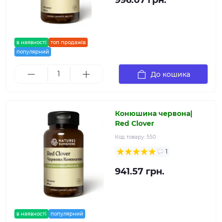
996.07 грн.
в наявності
топ продажів
популярний
До кошика
Конюшина червона|
Red Clover
Код товару:
550
1
941.57 грн.
в наявності
популярний