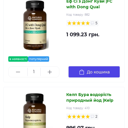
Еф Сі з Донг Куай |FC
with Dong Quai
Код товару:
882
5
1 099.23 грн.
в наявності
популярний
До кошика
Келп Бура водорість
природный йод |Kelp
Код товару:
410
2