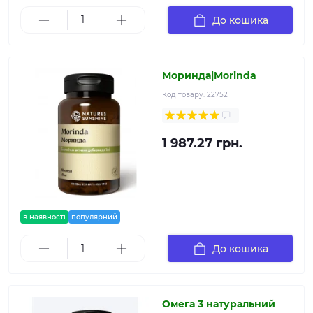
До кошика
Моринда|Morinda
Код товару:
22752
1
1 987.27 грн.
в наявності
популярний
До кошика
Омега 3 натуральний