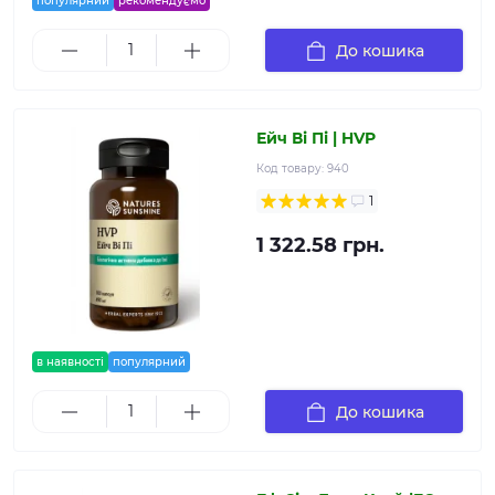
популярний
рекомендуємо
До кошика
Ейч Ві Пі | HVP
Код товару:
940
1
1 322.58 грн.
в наявності
популярний
До кошика