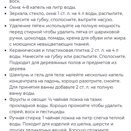
воск.
Окна: 4-8 капель на литр воды.
Зеркала, стекло, окна: 1 ст. л. на 4 л воды, распылите,
нанесите на губку, сполосните, вытрите насухо.
Удаление пятен: используйте на полную мощность
перед стиркой чтобы удалить пятка от шариковой
ручки, шоколада, помады, крема для обуви или жира
с моющихся невыцветающих тканей.
Керамическая и пластиковая плитка: 2 ст. л. на 4 л
воды. Нанесите на губку или распылите. Сполосните.
Подходит для деревянных полов и предметов из
дерева.
Шампунь и гель для тела: налейте несколько капель
концентрата на ладонь, хорошо разотрите, смойте.
Для принятия ванны добавьте 2 ст. л. на полную
ванну воды.
Фрукты и овощи: ½ чайная ложка на тазик
прохладной воды. Хорошо промойте чтобы удалить
спрей, воск и пестициды.
Ручная стирка: 1 чайная ложка на литр слегка теплой
воды. Походит для изделий из шелка, шерсти и
других деликатных вещей. Хорошо отожмите,