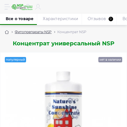
Все о товаре
Характеристики
Отзывов
В
0
Фитопрепараты NSP
Концентрат NSP
Концентрат универсальный NSP
популярный
нет в наличии