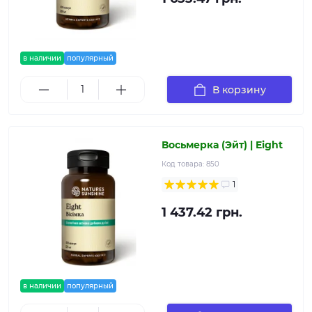
в наличии
популярный
В корзину
Восьмерка (Эйт) | Eight
Код товара:
850
1
1 437.42 грн.
в наличии
популярный