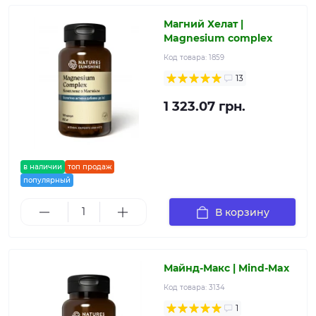
Магний Хелат |
Magnesium complex
Код товара:
1859
13
1 323.07 грн.
в наличии
топ продаж
популярный
В корзину
Майнд-Макс | Mind-Max
Код товара:
3134
1