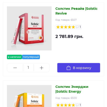
Солстик Ревайв |Solstic
Revive
Код товара:
6507
1
2 781.89 грн.
в наличии
популярный
В корзину
Солстик Энерджи
|Solstic Energy
Код товара:
6500
1