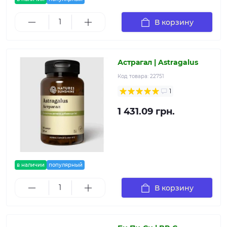
В корзину
Астрагал | Astragalus
Код товара:
22751
1
1 431.09 грн.
в наличии
популярный
В корзину