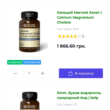
Кальций Магний Хелат |
Calcium Magnesium
Chelate
Код товара:
3243
4
1 866.60 грн.
в наличии
популярный
В корзину
Келп, Бурая водоросль,
природный йод | Kelp
Код товара:
410