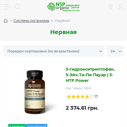
Системы организма
Нервная
Нервная
5-гидрокситриптофан,
5-Эйч-Ти-Пи Пауэр | 5-
HTP Power
Код товара:
2806
17
2 374.61 грн.
в наличии
популярный