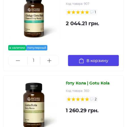
Код товара:
907
1
2 044.21 грн.
в наличии
популярный
В корзину
Готу Кола | Gotu Kola
Код товара:
360
2
1 260.29 грн.