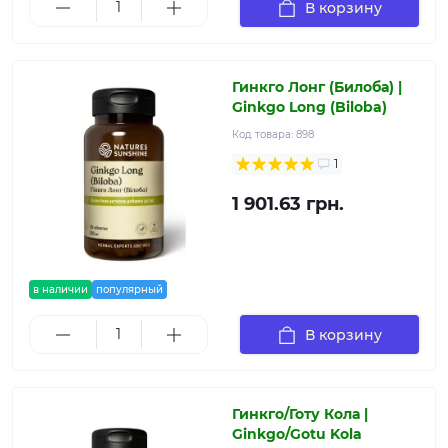
В корзину
Гинкго Лонг (Билоба) |
Ginkgo Long (Biloba)
Код товара:
898
1
1 901.63 грн.
в наличии
популярный
В корзину
Гинкго/Готу Кола |
Ginkgo/Gotu Kola