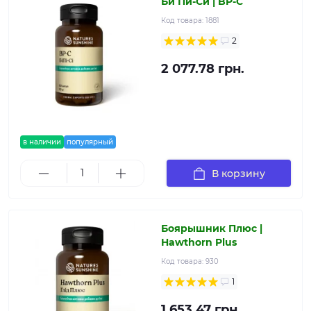
Би Пи-Си | BP-C
Код товара:
1881
2
2 077.78 грн.
в наличии
популярный
В корзину
Боярышник Плюс |
Hawthorn Plus
Код товара:
930
1
1 653.47 грн.