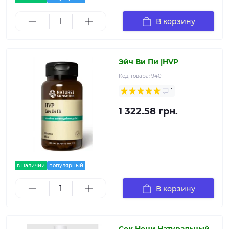
В корзину
Эйч Ви Пи |HVP
Код товара:
940
1
1 322.58 грн.
в наличии
популярный
В корзину