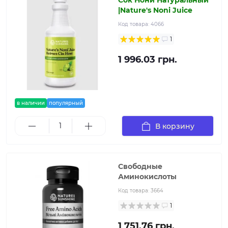
Сок Нони Натуральный
|Nature's Noni Juice
Код товара:
4066
1
1 996.03 грн.
в наличии
популярный
В корзину
Свободные
Аминокислоты
Код товара:
3664
1
1 751.76 грн.