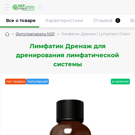
Все о товаре
Характеристики
Отзывов
В
3
Фитопрепараты NSP
Лимфатик Дренаж | Lymphatic Drainag
Лимфатик Дренаж для
дренирования лимфатической
системы
топ продаж
популярный
в наличии