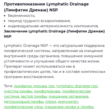
Противопоказания Lymphatic Drainage
(Лимфатик Дренаж) NSP
беременность;
период грудного вскармливания;
индивидуальная непереносимость компонентов.
Заключение Lymphatic Drainage (Лимфатик Дренаж)
NSP
Lymphatic Drainage NSP — это натуральная поддержка
лимфатической системы, направленная на очищение
внутренней среды организма, повышение иммунной
устойчивости и улучшение общего качества жизни.
Препарат может использоваться как в
профилактических целях, так и в составе комплексных
программ восстановления.
Теги:
лимфатик дренаж nsp
,
lymphatic drainage nsp
,
очистка лимфы
,
лимфодренаж
,
лимфатическая
система
,
застой лимфы
,
очищение организма
,
детоксикация лимфы
,
отеки
,
иммунитет
,
лимфатические узлы
,
очищение крови и лимфы
,