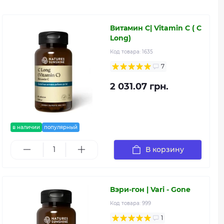
Витамин С| Vitamin C ( C
Long)
Код товара:
1635
7
2 031.07 грн.
в наличии
популярный
В корзину
Вэри-гон | Vari - Gone
Код товара:
999
1