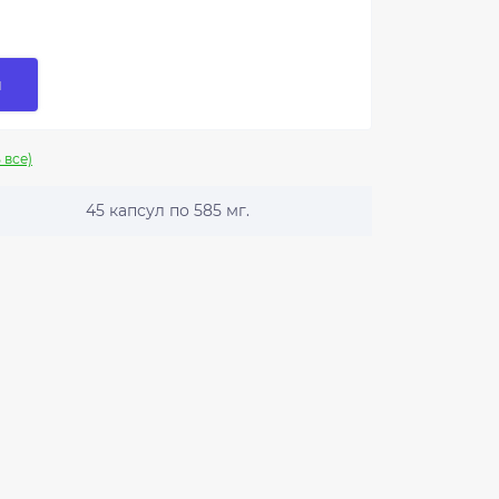
и
 все)
45 капсул по 585 мг.