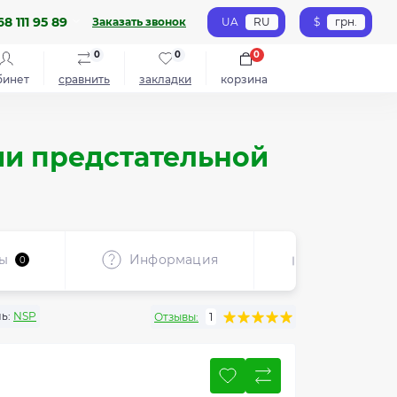
8 111 95 89
Заказать звонок
UA
RU
$
грн.
0
0
0
бинет
сравнить
закладки
корзина
ии предстательной
ы
Информация
Рекоменду
0
ь:
NSP
Отзывы:
1