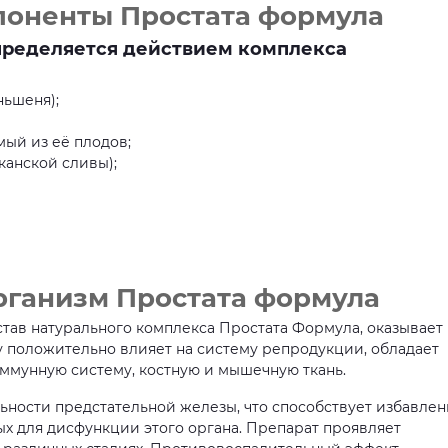
поненты Простата формула
пределяется действием комплекса
ньшеня);
мый из её плодов;
канской сливы);
рганизм Простата формула
став натурального комплекса Простата Формула, оказывает
 положительно влияет на систему репродукции, обладает
ммунную систему, костную и мышечную ткань.
ьности предстательной железы, что способствует избавле
ых для дисфункции этого органа. Препарат проявляет