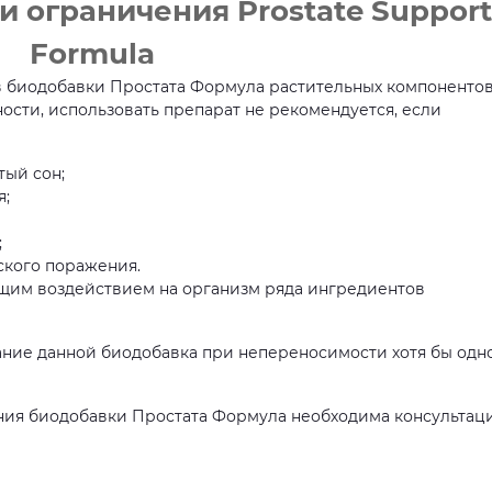
 ограничения Prostate Support
Formula
ав биодобавки Простата Формула растительных компоненто
ности, использовать препарат не рекомендуется, если
тый сон;
я;
;
ского поражения.
ющим воздействием на организм ряда ингредиентов
ание данной биодобавка при непереносимости хотя бы одн
ния биодобавки Простата Формула необходима консультац