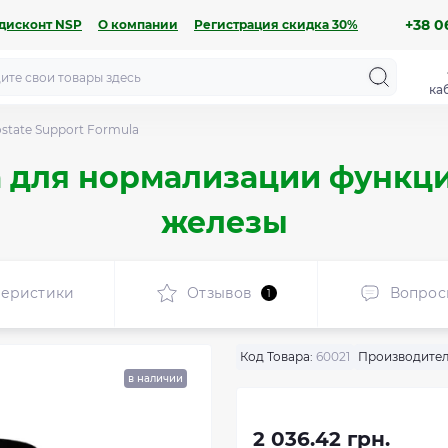
+38 06
дисконт NSP
О компании
Регистрация скидка 30%
ка
state Support Formula
 для нормализации функц
железы
теристики
Отзывов
Вопрос
1
Код Товара:
60021
Производител
в наличии
2 036.42 грн.