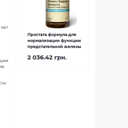
 лет
Простата формула для
нормализации функции
предстательной железы
2 036.42 грн.
нции
ие.
сти