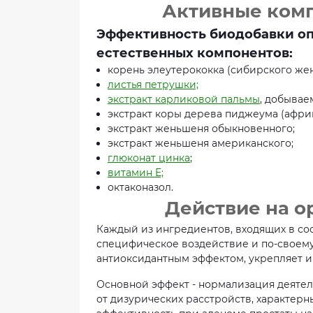
Активные ком
Эффективность биодобавки о
естественных компонентов:
корень элеутерококка (сибирского же
листья петрушки;
экстракт карликовой пальмы
, добывае
экстракт коры дерева пиджеума (афри
экстракт женьшеня обыкновенного;
экстракт женьшеня американского;
глюконат цинка
;
витамин E;
октаконазол.
Действие на о
Каждый из ингредиентов, входящих в со
специфическое воздействие и по-своему
антиоксидантным эффектом, укрепляет и
Основной эффект - нормализация деятел
от дизурических расстройств, характерн