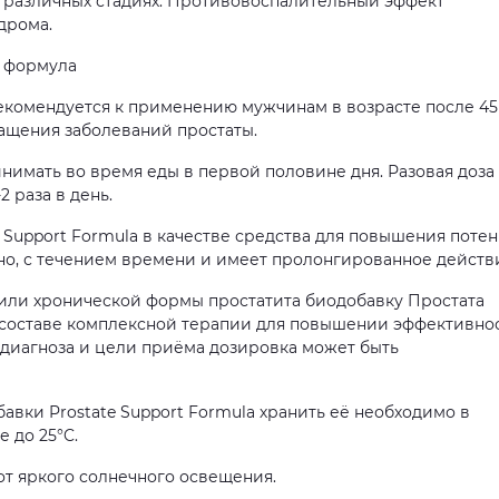
 различных стадиях. Противовоспалительный эффект
дрома.
 формула
комендуется к применению мужчинам в возрасте после 45
ащения заболеваний простаты.
нимать во время еды в первой половине дня. Разовая доза
2 раза в день.
 Support Formula в качестве средства для повышения поте
нно, с течением времени и имеет пролонгированное действ
или хронической формы простатита биодобавку Простата
 составе комплексной терапии для повышении эффективно
т диагноза и цели приёма дозировка может быть
вки Prostate Support Formula хранить её необходимо в
 до 25°C.
т яркого солнечного освещения.