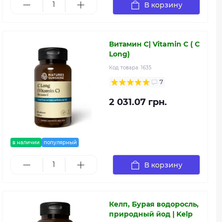
В корзину
Витамин С| Vitamin C ( C
Long)
Код товара:
1635
7
2 031.07 грн.
в наличии
популярный
В корзину
Келп, Бурая водоросль,
природный йод | Kelp