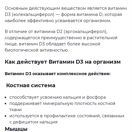
Основным действующим веществом является витамин
D3 (
холекальциферол
)
—
форма витамина
D,
которая
наиболее эффективно усваивается организмом.
В отличие от витамина
D2 (
эргокальциферол),
содержащегося преимущественно в
растительной
пище
,
витамин
D3
обладает
более
высокой
биологической
активностью
.
Как
действует
Витамин
D3
на
организм
Витамин
D3
оказывает
комплексное
действие
:
Костная система
способствует усвоению кальция и фосфора
поддерживает минеральную плотность костной
ткани
используется в профилактике состояний, связанных
с дефицитом кальция
Мышцы