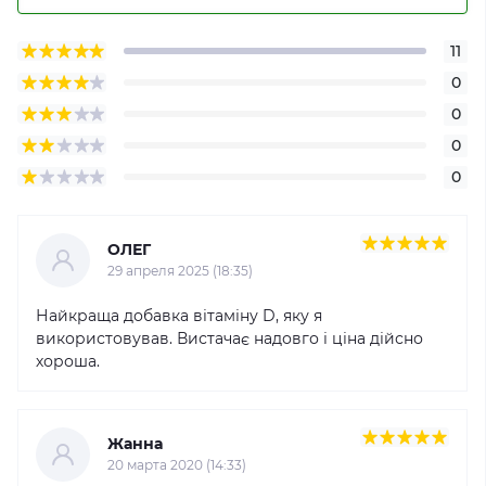
11
0
0
0
0
ОЛЕГ
29 апреля 2025 (18:35)
Найкраща добавка вітаміну D, яку я
використовував. Вистачає надовго і ціна дійсно
хороша.
Жанна
20 марта 2020 (14:33)