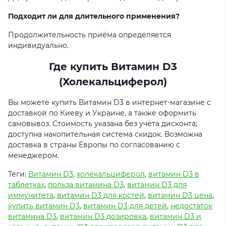
Подходит ли для длительного применения?
Продолжительность приёма определяется
индивидуально.
Где купить Витамин D3
(
Холекальциферол
)
Вы можете купить Витамин D3 в интернет-магазине с
доставкой по Киеву и Украине, а также оформить
самовывоз. Стоимость указана без учёта дисконта;
доступна накопительная система скидок. Возможна
доставка в страны Европы по согласованию с
менеджером.
Теги:
Витамин D3
,
холекальциферол
,
витамин D3 в
таблетках
,
польза витамина D3
,
витамин D3 для
иммунитета
,
витамин D3 для костей
,
витамин D3 цена
,
купить витамин D3
,
витамин D3 для детей
,
недостаток
витамина D3
,
витамин D3 дозировка
,
витамин D3 и