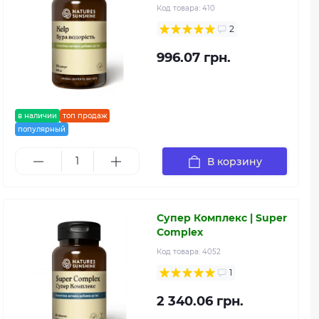
Код товара:
410
2
996.07 грн.
в наличии
топ продаж
популярный
В корзину
Супер Комплекс | Super
Complex
Код товара:
4052
1
2 340.06 грн.