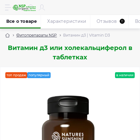
Все о товаре
Характеристики
Отзывов
В
11
Фитопрепараты NSP
Витамин д3 | Vitamin D3
Витамин д3 или холекальциферол в
таблетках
топ продаж
популярный
в наличии