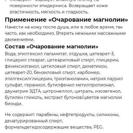
поверхности эпидермиса. Возвращает коже
эластичность, мягкость и гладкость.
Применение «Очарование магнолии»
Нанести на кожу после душа, или в любое время, так
часто, как необходимо. Втереть нежными массажными
движениями.
Состав «Очарование магнолии»
Вода, этилгексил пальмитат, отдушка, цетеарет-3,
глицерил стеарат, цетеариловый спирт, глицерин,
фениксиэтанол, цетиловый спирт, диметикон,
цетеарет-20, бензиловый спирт, карбомер,
этилгексилглицерин, триэтаноламин, натрия лаурил
сульфат, гераниол, бутилфенил метилпропионал,
двунатрия ЭДТА, цитронеллол, цитраль, изоэвгенол,
бутилен гликоль, экстракт бутонов/цветов магнолии
бионди.
Не содержит: парабены, нефтепродукты, силиконы,
денатурированный спирт,
формальдегидосодержащие вещества, PEG.