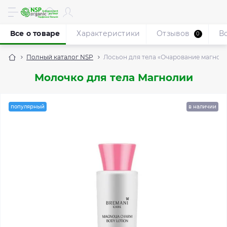
Все о товаре
Характеристики
Отзывов
В
0
Полный каталог NSP
Лосьон для тела «Очарование магнол
Молочко для тела Магнолии
популярный
в наличии