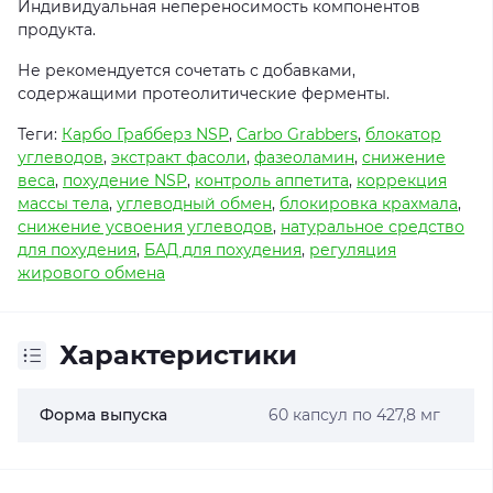
Индивидуальная непереносимость компонентов
продукта.
Не рекомендуется сочетать с добавками,
содержащими протеолитические ферменты.
Теги:
Карбо Грабберз NSP
,
Carbo Grabbers
,
блокатор
углеводов
,
экстракт фасоли
,
фазеоламин
,
снижение
веса
,
похудение NSP
,
контроль аппетита
,
коррекция
массы тела
,
углеводный обмен
,
блокировка крахмала
,
снижение усвоения углеводов
,
натуральное средство
для похудения
,
БАД для похудения
,
регуляция
жирового обмена
Характеристики
Форма выпуска
60 капсул по 427,8 мг