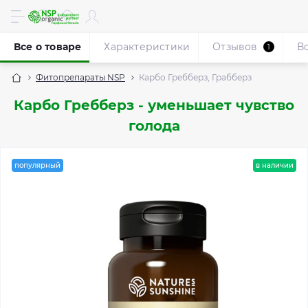
Все о товаре
Характеристики
Отзывов
В
1
Фитопрепараты NSP
Карбо Гребберз, Грабберз
Карбо Гребберз - уменьшает чувство
голода
популярный
в наличии