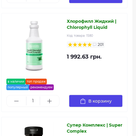
Хлорофилл Жидкий |
Chlorophyll Liquid
Код товара:
1580
201
1 992.63 грн.
в наличии
топ продаж
популярный
рекомендуем
В корзину
Супер Комплекс | Super
Complex