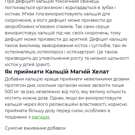
При дефіциті кальцію токсичний свинець
поглинається організмом і відкладається в зубах і
кістках. М’язи тіла використовують кальцій для
скорочення, а його дефіцит може призвести до
хворобливих м’язових спазмів. Так само серце
використовує кальцій під час своїх скорочень, тому
дефіцит може призвести до аритмій. Дефіцит кальцію
також викликає захворювання кісток і суглобів, такі як
остеомаляція, остеопороз і остеоартрит. Це також
призводить до уповільнення росту та низької щільності
кісток у дітей (рахіт).
Як приймати Кальцій Магній Хелат
Добавки кальцію краще приймати невеликими дозами
протягом дня, оскільки організм може засвоїти лише
500 мг за раз, незалежно від того, яку велику кількість
містить кожна доза. Однак, якщо ви використовуєте
кальцій через його релаксаційні властивості, корисно
приймати більшу дозу перед сном, особливо в
поєднанні з
магнієм.
Сумісне вживання добавок