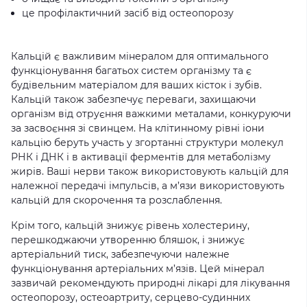
це профілактичний засіб від остеопорозу
Кальцій є важливим мінералом для оптимального
функціонування багатьох систем організму та є
будівельним матеріалом для ваших кісток і зубів.
Кальцій також забезпечує переваги, захищаючи
організм від отруєння важкими металами, конкуруючи
за засвоєння зі свинцем. На клітинному рівні іони
кальцію беруть участь у згортанні структури молекул
РНК і ДНК і в активації ферментів для метаболізму
жирів. Ваші нерви також використовують кальцій для
належної передачі імпульсів, а м’язи використовують
кальцій для скорочення та розслаблення.
Крім того, кальцій знижує рівень холестерину,
перешкоджаючи утворенню бляшок, і знижує
артеріальний тиск, забезпечуючи належне
функціонування артеріальних м’язів. Цей мінерал
зазвичай рекомендують природні лікарі для лікування
остеопорозу, остеоартриту, серцево-судинних