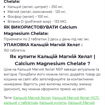
Chelate:
Кальцій (хелат, цитрат) – 250 мг,
Магній (хелат, окиснення) - 125 мг,
Фосфор (хелат) – 100 мг,
Вітамін D (риб'ячий жир) - 133 МО.
ЯК ВИКОРИСТОВУВАТИ Calcium
Magnesium Chelate:
Приймати по 2 таблетки 2 десь у день під час їжі.
УПАКОВКА Кальцій Магній Хелат :
150 таблеток
Як купити Кальцій Магній Хелат |
Calcium Magnesium Chelate ?
Ціна на Кальцій Магній Хелат NSP завжди актуальна та
вигідна. Придбати його можна легко: додайте товар до
кошика на сайті або зателефонуйте за контактними
номерами. Вартість уже включає можливу знижку
(дисконт), яку можна оформити прямо на сайті.
Теги:
Кальцій Магній Хелат
,
Кальцій Магній Хелат НСП
,
кальцій у таблетках
,
Кальцій купити
,
Кальцій Магній