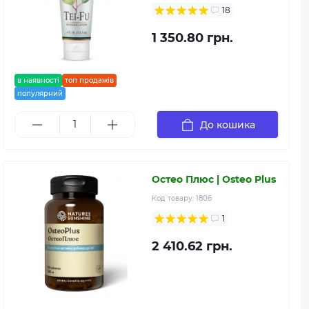
18
1 350.80 грн.
в наявності
топ продажів
популярний
До кошика
Остео Плюс | Osteo Plus
Код товару:
1806
1
2 410.62 грн.