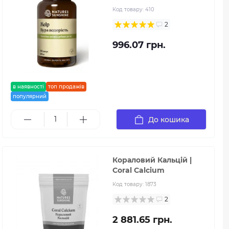
Код товару:
410
2
996.07 грн.
в наявності
топ продажів
популярний
До кошика
Кораловий Кальцій |
Coral Calcium
Код товару:
1873
2
2 881.65 грн.