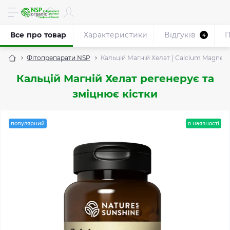
Все про товар
Характеристики
Відгуків
П
4
Фітопрепарати NSP
Кальцій Магній Хелат | Calcium Magnesi
Кальцій Магній Хелат регенерує та
зміцнює кістки
популярний
в наявності