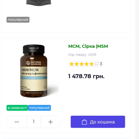
популярний
МСМ, Сірка |MSM
Код товару:
4059
3
1 478.78 грн.
в наявності
популярний
До кошика