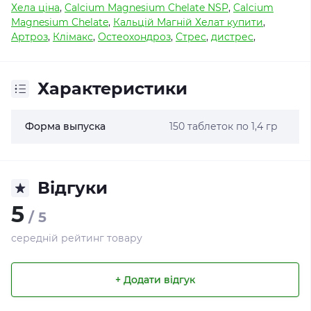
Хела ціна
,
Calcium Magnesium Chelate NSP
,
Calcium
Magnesium Chelate
,
Кальцій Магній Хелат купити
,
Артроз
,
Клімакс
,
Остеохондроз
,
Стрес
,
дистрес
,
Характеристики
Форма выпуска
150 таблеток по 1,4 гр
Відгуки
5
/ 5
середній рейтинг товару
+ Додати відгук