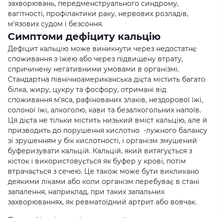
захворювань, передменструального синдрому,
вагітності, профілактики раку, нервових розладів,
м’язових судом і безсоння.
Симптоми дефіциту кальцію
Дефіцит кальцію може виникнути через недостатнє
споживання з їжею або через підвищену втрату,
спричинену негативними умовами в організмі.
Стандартна північноамериканська дієта містить багато
білка, жиру, цукру та фосфору, отримані від
споживання м’яса, рафінованих злаків, нездорової їжі,
солоної їжі, алкоголю, кави та безалкогольних напоїв.
Ця дієта не тільки містить низький вміст кальцію, але й
призводить до порушення кислотно -лужного балансу
зі зрушенням у бік кислотності, і організм змушений
буферизувати кальцій. Кальцій, який витягується з
кісток і використовується як буфер у крові, потім
втрачається з сечею. Це також може бути викликано
деякими ліками або коли організм перебуває в стані
запалення, наприклад, при таких запальних
захворюваннях, як ревматоїдний артрит або вовчак.