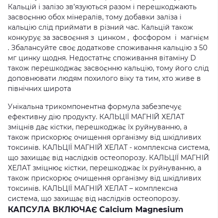
Кальцій і залізо зв’язуються разом і перешкоджають
засвоєнню обох мінералів, тому добавки заліза і
кальцію слід приймати в різний час. Кальцій також
конкурує за засвоєння з цинком , фосфором і магнієм
. Збалансуйте своє додаткове споживання кальцію з 50
мг цинку щодня. Недостатнє споживання вітаміну D
також перешкоджає засвоєнню кальцію, тому його слід
доповнювати людям похилого віку та тим, хто живе в
північних широта
Унікальна трикомпонентна формула забезпечує
ефективну дію продукту. КАЛЬЦІЇ МАГНІЙ ХЕЛАТ
зміцнів дає кістки, перешкоджає їх руйнуванню, а
також прискорює очищення організму від шкідливих
токсинів. КАЛЬЦІЇ МАГНІЙ ХЕЛАТ - комплексна система,
що захищає від наслідків остеопорозу. КАЛЬЦІЇ МАГНІЙ
ХЕЛАТ зміцнює кістки, перешкоджає їх руйнуванню, а
також прискорює очищення організму від шкідливих
токсинів. КАЛЬЦІЇ МАГНІЙ ХЕЛАТ – комплексна
система, що захищає від наслідків остеопорозу.
КАПСУЛА ВКЛЮЧАЄ Calcium Magnesium