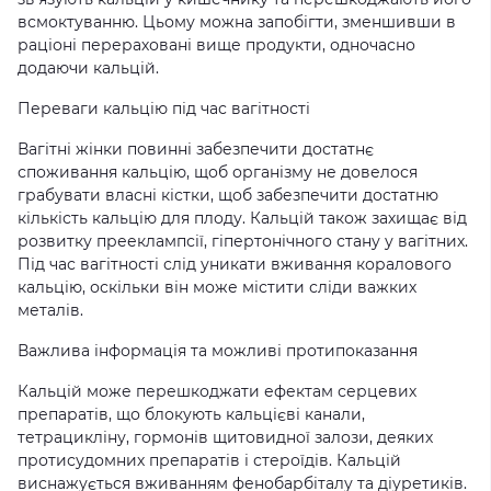
всмоктуванню. Цьому можна запобігти, зменшивши в
раціоні перераховані вище продукти, одночасно
додаючи кальцій.
Переваги кальцію під час вагітності
Вагітні жінки повинні забезпечити достатнє
споживання кальцію, щоб організму не довелося
грабувати власні кістки, щоб забезпечити достатню
кількість кальцію для плоду. Кальцій також захищає від
розвитку прееклампсії, гіпертонічного стану у вагітних.
Під час вагітності слід уникати вживання коралового
кальцію, оскільки він може містити сліди важких
металів.
Важлива інформація та можливі протипоказання
Кальцій може перешкоджати ефектам серцевих
препаратів, що блокують кальцієві канали,
тетрацикліну, гормонів щитовидної залози, деяких
протисудомних препаратів і стероїдів. Кальцій
виснажується вживанням фенобарбіталу та діуретиків.