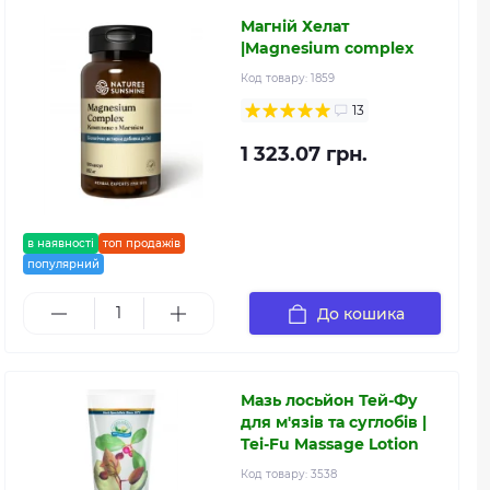
Магній Хелат
|Magnesium complex
Код товару:
1859
13
1 323.07 грн.
в наявності
топ продажів
популярний
До кошика
Мазь лосьйон Тей-Фу
для м'язів та суглобів |
Tei-Fu Massage Lotion
Код товару:
3538