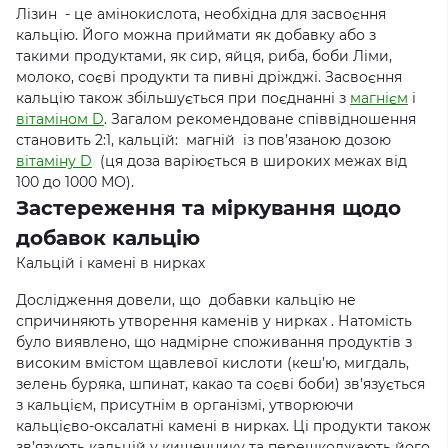
Лізин - це амінокислота, необхідна для засвоєння
кальцію. Його можна приймати як добавку або з
такими продуктами, як сир, яйця, риба, боби Ліми,
молоко, соєві продукти та пивні дріжджі. Засвоєння
кальцію також збільшується при поєднанні з
магнієм
і
вітаміном D
. Загалом рекомендоване співвідношення
становить 2:1, кальцій: магній із пов’язаною дозою
вітаміну D
(ця доза варіюється в широких межах від
100 до 1000 МО).
Застереження та міркування щодо
добавок кальцію
Кальцій і камені в нирках
Дослідження довели, що добавки кальцію не
спричиняють утворення каменів у нирках . Натомість
було виявлено, що надмірне споживання продуктів з
високим вмістом щавлевої кислоти (кеш’ю, мигдаль,
зелень буряка, шпинат, какао та соєві боби) зв’язується
з кальцієм, присутнім в організмі, утворюючи
кальцієво-оксалатні камені в нирках. Ці продукти також
зв’язують кальцій у кишечнику та перешкоджають його