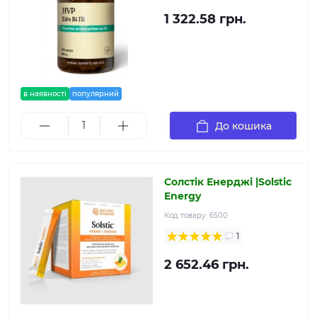
1 322.58 грн.
в наявності
популярний
До кошика
Солстік Енерджі |Solstic
Energy
Код товару:
6500
1
2 652.46 грн.