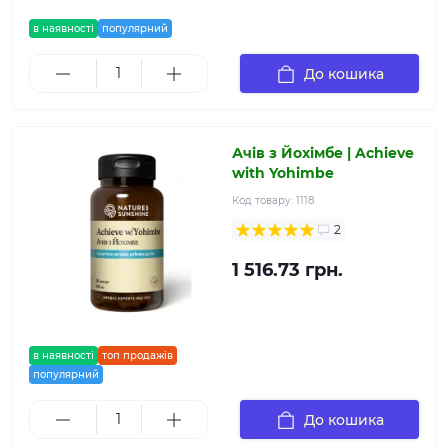
в наявності
популярний
До кошика
Ачів з Йохімбе | Achieve
with Yohimbe
Код товару:
1118
2
1 516.73 грн.
в наявності
топ продажів
популярний
До кошика