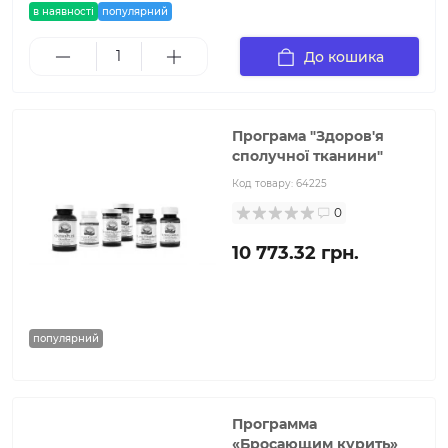
в наявності
популярний
До кошика
Програма "Здоров'я
сполучної тканини"
Код товару:
64225
0
10 773.32 грн.
популярний
Программа
«Бросающим курить»