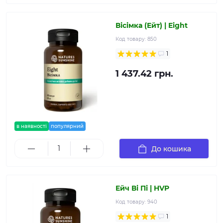
Вісімка (Ейт) | Eight
Код товару:
850
1
1 437.42 грн.
в наявності
популярний
До кошика
Ейч Ві Пі | HVP
Код товару:
940
1