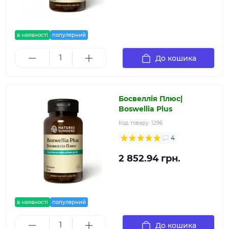
в наявності
популярний
До кошика
Босвеллія Плюс|
Boswellia Plus
Код товару:
1296
4
2 852.94 грн.
в наявності
популярний
До кошика