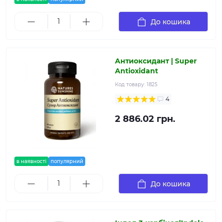
До кошика
Aнтиоксидант | Super
Antioxidant
Код товару:
1825
4
2 886.02 грн.
в наявності
популярний
До кошика