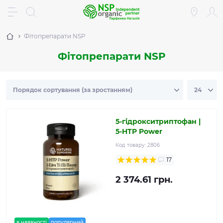
Фітопрепарати NSP
Фітопрепарати NSP
5-гідрокситриптофан |
5-HTP Power
Код товару:
2806
17
2 374.61 грн.
в наявності
популярний