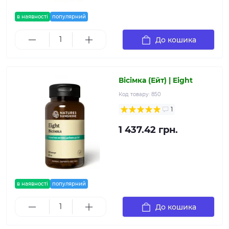
в наявності
популярний
До кошика
Вісімка (Ейт) | Eight
Код товару:
850
1
1 437.42 грн.
в наявності
популярний
До кошика