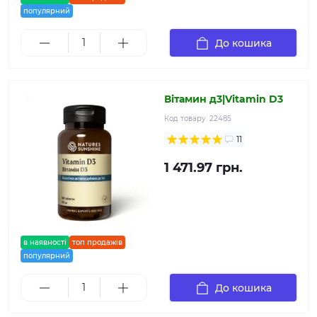
популярний
До кошика
Вітамин д3|Vitamin D3
Код товару:
22485
11
1 471.97 грн.
в наявності
топ продажів
популярний
До кошика