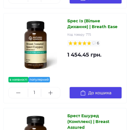
Брес Із (Вільне
Дихання) | Breath Ease
Код товару:
775
6
1 454.45 грн.
в наявності
популярний
До кошика
Брест Ешуред
(Комплекс) | Breast
Assured