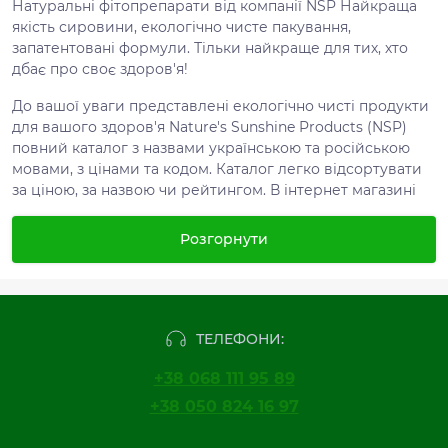
Натуральні фітопрепарати від компанії NSP Найкраща
якість сировини, екологічно чисте пакування,
запатентовані формули. Тільки найкраще для тих, хто
дбає про своє здоров'я!
До вашої уваги представлені екологічно чисті продукти
для вашого здоров'я Nature's Sunshine Products (NSP)
повний каталог з назвами українською та російською
мовами, з цінами та кодом. Каталог легко відсортувати
за ціною, за назвою чи рейтингом. В інтернет магазині
НСП Ви маєте можливість купити продукцію зі знижкою
з
диконтом від Nature's Sunshine Products
. У цьому
Розгорнути
розділі на продукцію НСП завжди вказана актуальна
ціна. Ми рекомендуємо Вам укладати дисконт для того,
щоб мати завжди зручну ціну зі знижкою. Продукція
фірми NSP пройшла сертифікацію та є екологічно
чистими продуктами. Ми пройшли всю державну
ТЕЛЕФОНИ:
реєстрацію та вся продукція справжня. Чи не є
+38 068 111 95 89
медичними препаратами.
+38 050 824 16 97