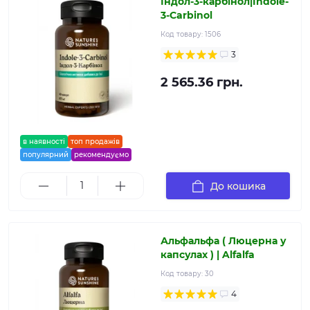
Індол-3-карбінол|Indole-
3-Carbinol
Код товару:
1506
3
2 565.36 грн.
в наявності
топ продажів
популярний
рекомендуємо
До кошика
Альфальфа ( Люцерна у
капсулах ) | Alfalfa
Код товару:
30
4