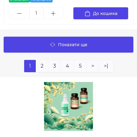
До кошика
Показати ще
1
2
3
4
5
>
>|