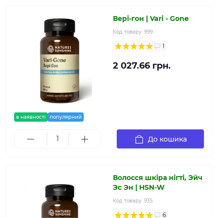
Вері-гон | Vari - Gone
Код товару:
999
1
2 027.66 грн.
в наявності
популярний
До кошика
Волосся шкіра нігті, Эйч
Эс Эн | HSN-W
Код товару:
935
6