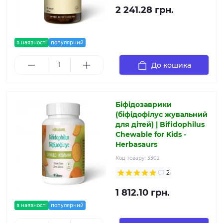
2 241.28 грн.
в наявності
популярний
До кошика
Біфідозаврики
(біфідофілус жувальний
для дітей) | Bifidophilus
Chewable for Kids -
Herbasaurs
Код товару:
3302
2
1 812.10 грн.
в наявності
популярний