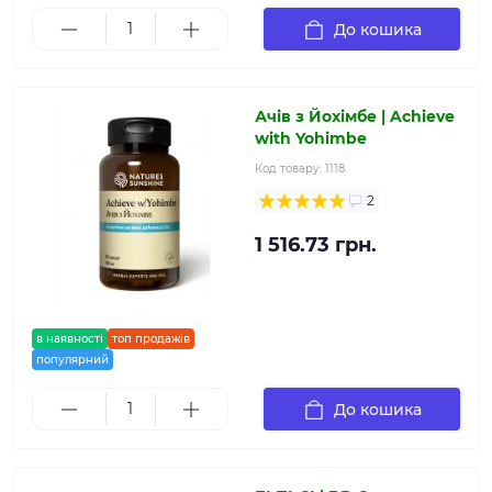
До кошика
Ачів з Йохімбе | Achieve
with Yohimbe
Код товару:
1118
2
1 516.73 грн.
в наявності
топ продажів
популярний
До кошика