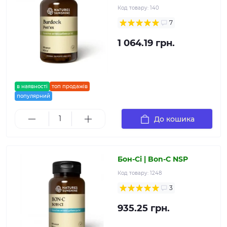
Код товару:
140
7
1 064.19 грн.
в наявності
топ продажів
популярний
До кошика
Бон-Сі | Bon-C NSP
Код товару:
1248
3
935.25 грн.