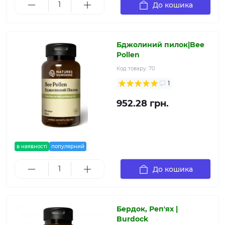
До кошика
Бджолиний пилок|Bee
Pollen
Код товару:
70
1
952.28 грн.
в наявності
популярний
До кошика
Бердок, Реп'ях |
Burdock