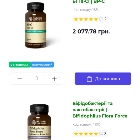
БІ ПІ-СІ | BP-C
Код товару:
1881
2
2 077.78 грн.
в наявності
популярний
До кошика
Біфідобактерії та
лактобактерії |
Bifidophilus Flora Force
Код товару:
4100
3