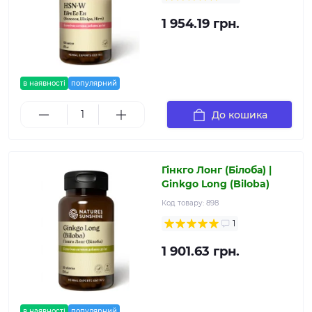
1 954.19 грн.
в наявності
популярний
До кошика
Гінкго Лонг (Білоба) |
Ginkgo Long (Biloba)
Код товару:
898
1
1 901.63 грн.
в наявності
популярний