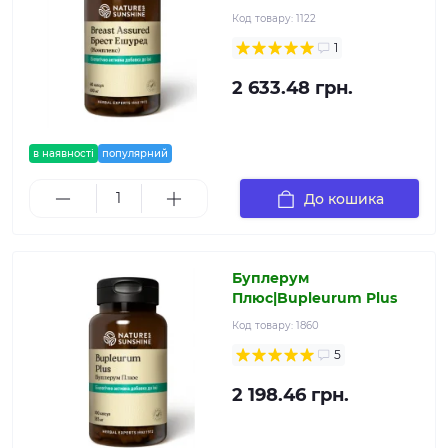
Код товару:
1122
1
2 633.48 грн.
в наявності
популярний
До кошика
Буплерум
Плюс|Bupleurum Plus
Код товару:
1860
5
2 198.46 грн.