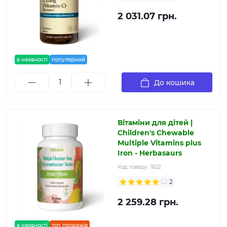
2 031.07 грн.
в наявності
популярний
До кошика
Вітаміни для дітей |
Children's Chewable
Multiple Vitamins plus
Iron - Herbasaurs
Код товару:
1622
2
2 259.28 грн.
в наявності
топ продажів