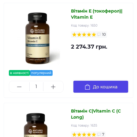
Вітамін Е (токоферол)|
Vitamin E
Код товару:
1650
10
2 274.37 грн.
в наявності
популярний
До кошика
Вітамін С|Vitamin C (C
Long)
Код товару:
1635
7