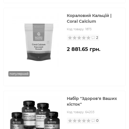
Кораловий Кальцій |
Coral Calcium
Код товару:
1873
2
2 881.65 грн.
популярний
Набір "Здоров'я Ваших
кісток"
Код товару:
64203
0