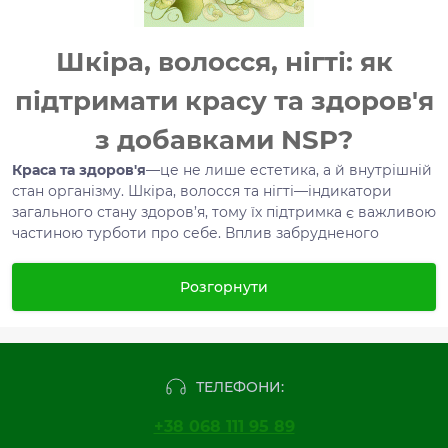
Шкіра, волосся, нігті: як
підтримати красу та здоров'я
з добавками NSP?
Краса та здоров'я
—це не лише естетика, а й внутрішній
стан організму. Шкіра, волосся та нігті—індикатори
загального стану здоров’я, тому їх підтримка є важливою
частиною турботи про себе. Вплив забрудненого
довкілля, стрес, неякісне харчування та нестача
ключових мікроелементів можуть негативно
Розгорнути
позначатися на стані волосся, шкіри та нігтів. Саме тому
біодобавки NSP пропонують ефективні рішення для
їхньої підтримки.
Чому важливо приймати біодобавки
ТЕЛЕФОНИ:
NSP?
+38 068 111 95 89