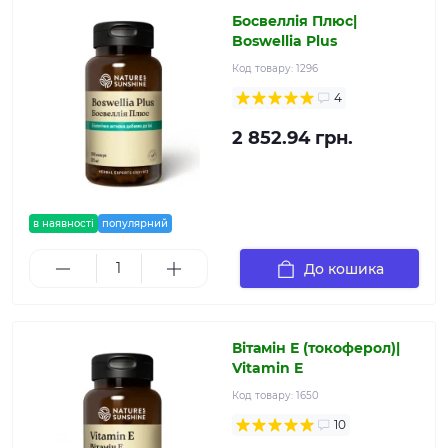
Босвеллія Плюс|
Boswellia Plus
Код товару:
1296
4
2 852.94 грн.
в наявності
популярний
До кошика
Вітамін Е (токоферол)|
Vitamin E
Код товару:
1650
10