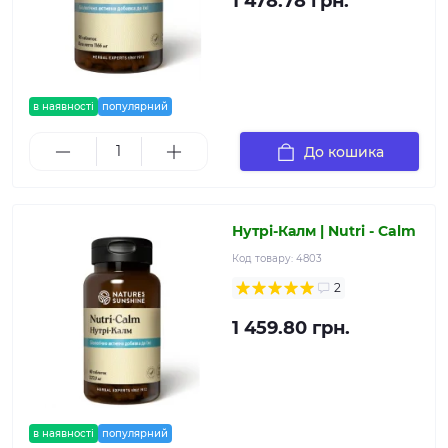
1 478.78 грн.
в наявності
популярний
До кошика
Нутрі-Калм | Nutri - Calm
Код товару:
4803
2
1 459.80 грн.
в наявності
популярний