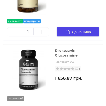
в наявності
популярний
До кошика
Глюкозамін |
Glucosamine
Код товару:
903
1
1 656.87 грн.
популярний