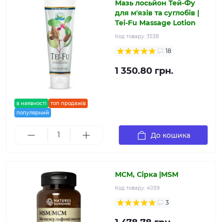
Мазь лосьйон Тей-Фу
для м'язів та суглобів |
Tei-Fu Massage Lotion
Код товару:
3538
18
1 350.80 грн.
в наявності
топ продажів
популярний
До кошика
МСМ, Сірка |MSM
Код товару:
4059
3