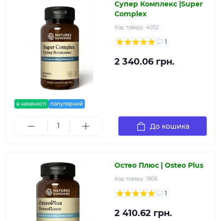
Супер Комплекс |Super
Complex
Код товару:
4052
1
2 340.06 грн.
в наявності
популярний
До кошика
Остео Плюс | Osteo Plus
Код товару:
1806
1
2 410.62 грн.