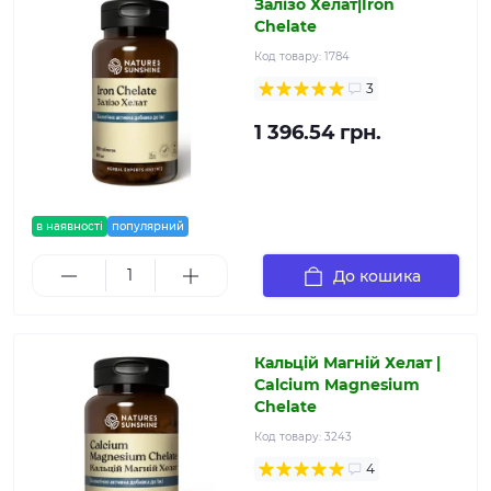
Залізо Хелат|Iron
Chelate
Код товару:
1784
3
1 396.54 грн.
в наявності
популярний
До кошика
Кальцій Магній Хелат |
Calcium Magnesium
Chelate
Код товару:
3243
4