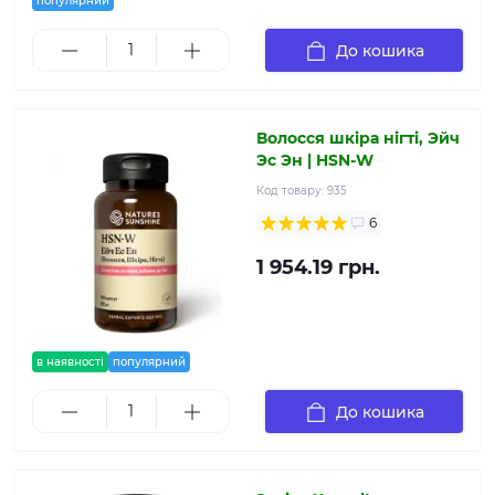
популярний
До кошика
Волосся шкіра нігті, Эйч
Эс Эн | HSN-W
Код товару:
935
6
1 954.19 грн.
в наявності
популярний
До кошика