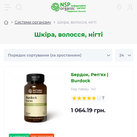
Системи організму
Шкіра, волосся, нігті
Шкіра, волосся, нігті
Бердок, Реп'ях |
Burdock
Код товару:
140
7
1 064.19 грн.
в наявності
топ продажів