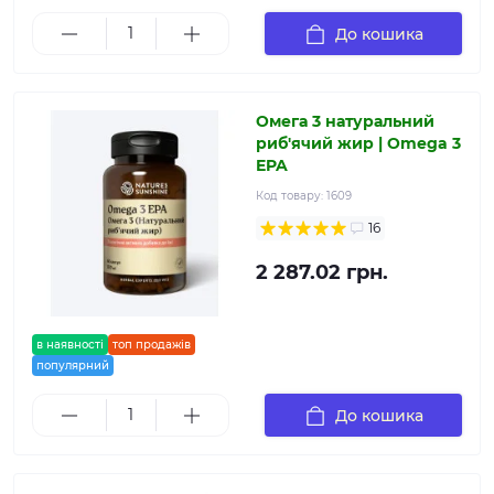
До кошика
Омега 3 натуральний
риб'ячий жир | Omega 3
EPA
Код товару:
1609
16
2 287.02 грн.
в наявності
топ продажів
популярний
До кошика