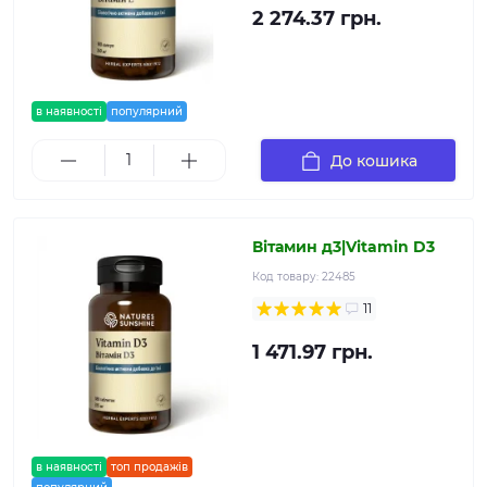
2 274.37 грн.
в наявності
популярний
До кошика
Вітамин д3|Vitamin D3
Код товару:
22485
11
1 471.97 грн.
в наявності
топ продажів