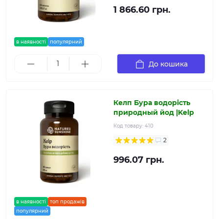
1 866.60 грн.
в наявності
популярний
До кошика
Келп Бура водорість
природный йод |Kelp
Код товару:
410
2
996.07 грн.
в наявності
топ продажів
популярний