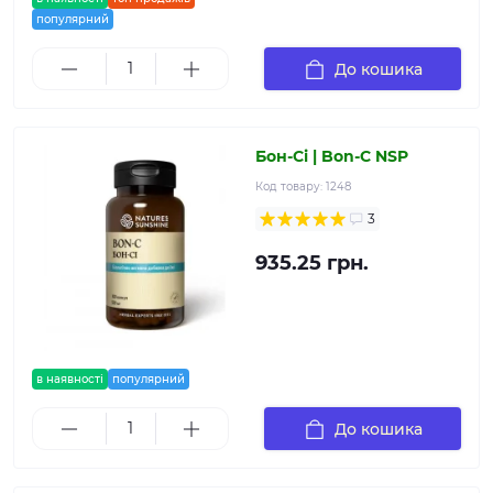
популярний
До кошика
Бон-Сі | Bon-C NSP
Код товару:
1248
3
935.25 грн.
в наявності
популярний
До кошика