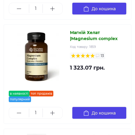
До кошика
Магній Хелат
|Magnesium complex
Код товару:
1859
13
1 323.07 грн.
в наявності
топ продажів
популярний
До кошика