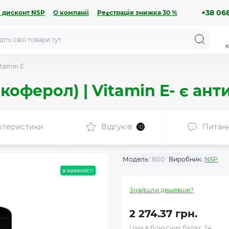
+38 068
 дисконт NSP
О компанії
Реєстрація знижка 30 %
к
itamin E
окоферол) | Vitamin E- є а
ктеристики
Відгуків
Питан
10
Модель:
1650
Виробник:
NSP
в наявності
Знайшли дешевше?
2 274.37 грн.
Ціна в бонусних балах: 24