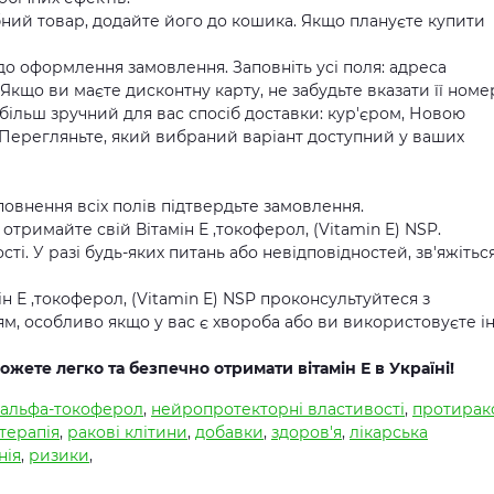
ний товар, додайте його до кошика. Якщо плануєте купити
 до оформлення замовлення. Заповніть усі поля: адреса
Якщо ви маєте дисконтну карту, не забудьте вказати її номе
більш зручний для вас спосіб доставки: кур'єром, Новою
Перегляньте, який вибраний варіант доступний у ваших
повнення всіх полів підтвердьте замовлення.
 отримайте свій Вітамін Е ,токоферол, (Vitamin E) NSP.
ті. У разі будь-яких питань або невідповідностей, зв'яжіться
ін Е ,токоферол, (Vitamin E) NSP проконсультуйтеся з
м, особливо якщо у вас є хвороба або ви використовуєте і
жете легко та безпечно отримати вітамін Е в Україні!
альфа-токоферол
,
нейропротекторні властивості
,
протирак
отерапія
,
ракові клітини
,
добавки
,
здоров'я
,
лікарська
нія
,
ризики
,