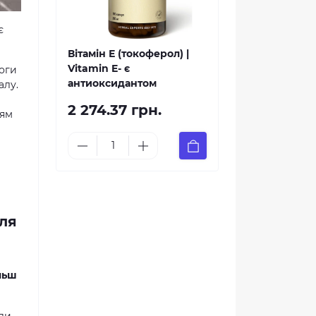
є
Вітамін Е (токоферол) |
Vitamin E- є
моги
антиоксидантом
алу.
2 274.37 грн.
ням
для
льш