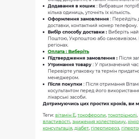
Додавання в кошик
: Вибравши потріб
кілька одиниць, уточніть їх кількість.
Оформлення замовлення
: Перейдіть
доставки, контактний номер телефону. 
Вибір способу доставки :
Виберіть най
Поштою, Укрпоштою або самовивізом. 
регіонах.
Оплата : Виберіть
Підтвердження замовлення :
Після за
Утримання товару
: У призначений час
Перевірте упаковку та термін придатнос
менеджером.
Після покупки
: Після отримання Вітам
косультантом перед його використання
лікарські засоби.
Дотримуючись цих простих кроків, ви мо
Теги:
вітамін Е
,
токофероли
,
токотрієнолі
,
властивості
,
зниження холестерину
,
хімі
консультація
,
діабет
,
гіпертиреоз
,
гіперто