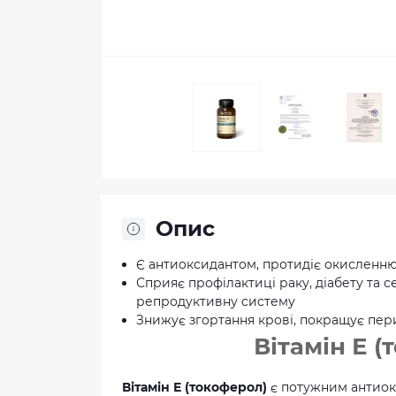
Опис
Є антиоксидантом, протидіє окисленн
Сприяє профілактиці раку, діабету та
репродуктивну систему
Знижує згортання крові, покращує пе
Вітамін Е 
Вітамін Е (токоферол)
є потужним антиок