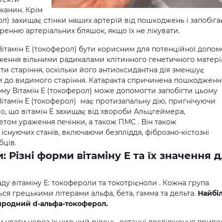
канин. Крім
рол) захищає стінки наших артерій від пошкоджень і запобіга
енню артеріальних бляшок, якщо їх не лікувати.
Вітамін Е (токоферол) бути корисним для потенційної допо
ження вільними радикалами клітинного генетичного матері
оти старіння, оскільки його антиоксидантна дія зменшує
и до видимого старіння. Катаракта спричинена пошкоджен
му Вітамін Е (токоферол) може допомогти запобігти цьому
ітамін Е (токоферол) має протизапальну дію, пригнічуючи
но, що вітамін Е захищає від хвороби Альцгеймера,
том ураження печінки, а також ПМС . Він також
існуючих станів, включаючи безпліддя, фіброзно-кістозні
бців.
 Різні форми вітаміну Е та їх значення 
ладу вітаміну Е: токофероли та токотрієноли . Кожна група
ься грецькими літерами альфа, бета, гамма та дельта.
Найбі
иродний d-альфа-токоферол.