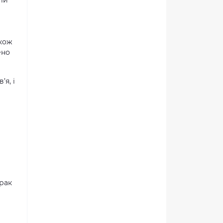
ели
акож
ено
я, і
 рак