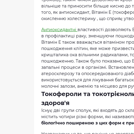
вільніше та приносити більше кисню до т
того, як антиоксидант, Вітамін Е (токофе
окисленню холестерину , що сприяє утвор
Антиоксидантні
властивості дозволяють 
в профілактиці раку, зменшуючи пошкод
Вітамін Е також вважається вітаміном пр
пошкодження клітин, яке може призвест
кришталика ока вільними радикалами, то
пошкодженню. Також було показано, що В
запальні процеси в організмі. Встановле
атеросклерозу та опосередкованого діабе
використовується для лікування багатьох 
молочні залози, анемію та місцево для ру
Токофероли та токотрієноли:
здоров'я
Існує дві групи сполук, які входять до ск
містить чотири різні форми, які називают
біологічно поширеною з цих форм є пр