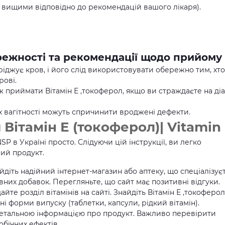
и вищими відповідно до рекомендацій вашого лікаря).
ережності та рекомендації щодо прийому
ріджує кров, і його слід використовувати обережно тим, хто
рові.
ж приймати Вітамін Е ,токоферол, якщо ви страждаєте на діа
х вагітності можуть спричинити вроджені дефекти.
 Вітамін Е (токоферол)| Vitamin
NSP в Україні просто. Слідуючи цій інструкції, ви легко
ий продукт.
айдіть надійний інтернет-магазин або аптеку, що спеціалізує
ивних добавок. Перегляньте, що сайт має позитивні відгуки.
ідайте розділ вітамінів на сайті. Знайдіть Вітамін Е ,токоферол
ні форми випуску (таблетки, капсули, рідкий вітамін).
детальною інформацією про продукт. Важливо перевірити
обічних ефектів.