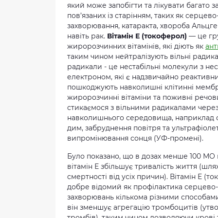
який може запобігти та лікувати багато 
пов’язаних із старінням, таких як серцево
захворювання, катаракта, хвороба Альцг
навіть рак.
Вітамін Е (токоферол)
— це гр
жиророзчинних вітамінів, які діють як
ант
таким чином нейтралізують вільні радика
радикали - це нестабільні молекули з н
електроном, які є надзвичайно реактивн
пошкоджують навколишні клітинні мембр
жиророзчинні вітаміни та поживні речов
стикаємося з вільними радикалами чере
навколишнього середовища, наприклад 
дим, забруднення повітря та ультрафіоле
випромінювання сонця (УФ-промені).
Було показано, що в дозах менше 100 МО 
вітамін Е збільшує тривалість життя (шл
смертності від усіх причин). Вітамін Е (т
добре відомий як профілактика серцево
захворювань кількома різними способам
він зменшує агрегацію тромбоцитів (утв
тромбів), таким чином дозволяючи крові 