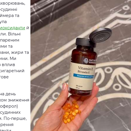
захворювань,
-судинні
еймера та
упа
иоксиданти
й
ли. Вільні
еспареним
ими та
ани, жири та
ини. Ми
з вплив
сигаретний
тове
на день
яхом зниження
окоферол)
-судинних
и. По-перше,
орення
текти