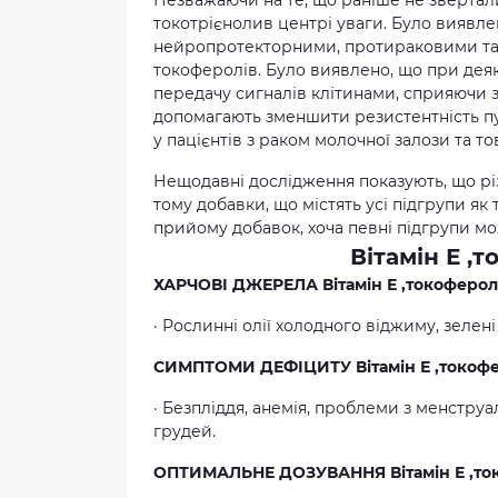
Незважаючи на те, що раніше не звертали
токотрієнолив центрі уваги. Було виявл
нейропротекторними, протираковими та 
токоферолів. Було виявлено, що при дея
передачу сигналів клітинами, сприяючи зб
допомагають зменшити резистентність пу
у пацієнтів з раком молочної залози та то
Нещодавні дослідження показують, що різн
тому добавки, що містять усі підгрупи як 
прийому добавок, хоча певні підгрупи мо
Вітамін Е ,
ХАРЧОВІ ДЖЕРЕЛА Вітамін Е ,токоферол,
· Рослинні олії холодного віджиму, зелені л
СИМПТОМИ ДЕФІЦИТУ Вітамін Е ,токофер
· Безпліддя, анемія, проблеми з менстру
грудей.
ОПТИМАЛЬНЕ ДОЗУВАННЯ Вітамін Е ,то