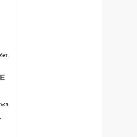
бет,
 E
ться
,