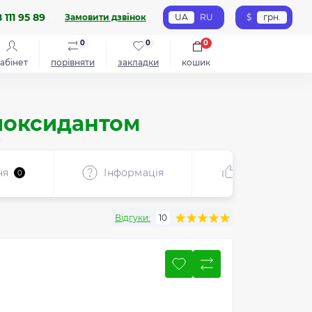
 111 95 89
Замовити дзвінок
UA
RU
$
грн.
0
0
0
абінет
порівняти
закладки
кошик
нтиоксидантом
ня
Інформація
Рекомендує
0
Відгуки:
10