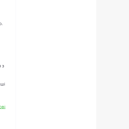
р.
 з
нші
ові