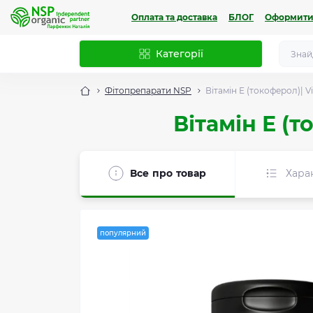
Оплата та доставка
БЛОГ
Оформити
Категорії
Фітопрепарати NSP
Вітамін Е (токоферол)| V
Вітамін Е (т
Все про товар
Хара
популярний