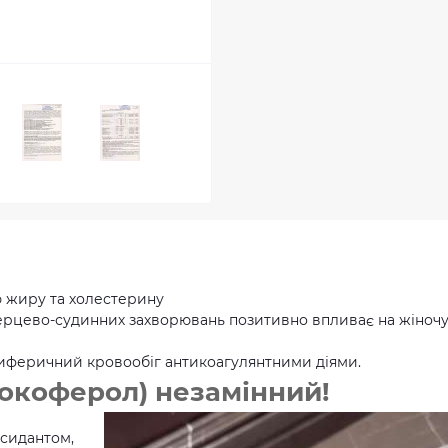
ю жиру та холестерину
 серцево-судинних захворювань позитивно впливає на жіноч
риферичний кровообіг антикоагулянтними діями.
(токоферол) незамінний!
сидантом,