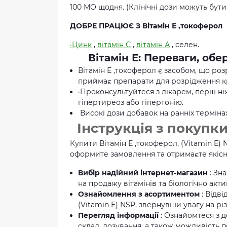
100 МО щодня. (Клінічні дози можуть бут
ДОБРЕ ПРАЦЮЄ З Вітамін Е ,токоферол
·Цинк
,
вітамін С
,
вітамін А
, селен.
Вітамін Е: Переваги, об
Вітамін Е ,токоферол є засобом, що роз
приймає препарати для розрідження к
·Проконсультуйтеся з лікарем, перш ні
гіпертиреоз або гіпертонію.
Високі дози добавок на ранніх терміна
Інструкція з покупки
Купити Вітамін Е ,токоферол, (Vitamin E) 
оформите замовлення та отримаєте якісн
Вибір надійний інтернет-магазин
: Зн
на продажу вітамінів та біологічно акт
Ознайомлення з асортиментом
: Відв
(Vitamin E) NSP, звернувши увагу на різ
Перегляд інформації
: Ознайомтеся з 
склад, дозування, а також можливість п