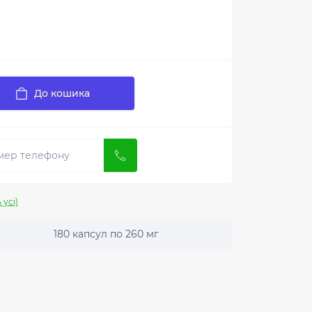
До кошика
 усі)
180 капсул по 260 мг