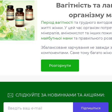
Вагітність та л
організму 
Період вагітності
та грудного вигодов
житті жінки. У цей час організм потреб
мінералів, амінокислот та інших пож
майбутньої мами
та правильного роз
Збалансоване харчування не завжди з
компонентами. Саме тому багато жіно
підтримки імунітету, нервової системи
Особливо важливими під час вагітност
Розгорнути
омега-3 жирні кислоти
,
вітаміни груп
У нашому каталозі представлені нату
підтримки організму жінки. Вони до
рівень поживних речовин, сприяють 
підтримують енергетичний баланс та 
СЛІДКУЙТЕ ЗА НОВИНКАМИ ТА АКЦІЯМИ:
підвищених навантажень.
Під час грудного вигодовування орга
Підпишіться