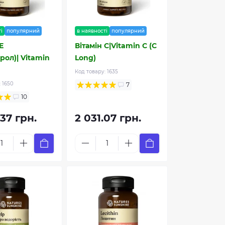
і
популярний
в наявності
популярний
Е
Вітамін С|Vitamin C (C
рол)| Vitamin
Long)
Код товару:
1635
:
1650
7
10
.37 грн.
2 031.07 грн.