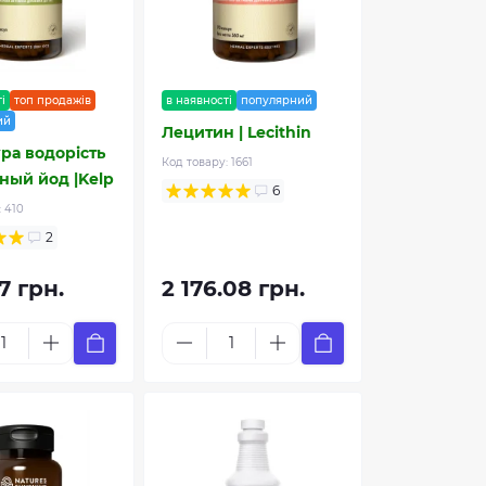
і
топ продажів
в наявності
популярний
ий
Лецитин | Lecithin
ра водорість
Код товару:
1661
ный йод |Kelp
6
:
410
2
7 грн.
2 176.08 грн.