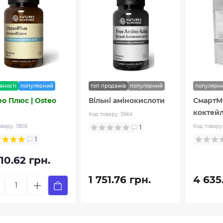
вності
популярний
топ продажів
популярний
популярн
ео Плюс | Osteo
Вільні амінокислоти
СмартМі
коктейл
Код товару:
3664
овару:
1806
Код товару
1
1
10.62 грн.
1 751.76 грн.
4 635