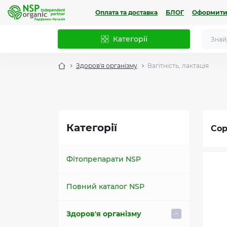
Оплата та доставка
БЛОГ
Оформити
Категорії
Здоров'я організму
Вагітність, лактація
Категорії
Сор
Фітопрепарати NSP
Повний каталог NSP
Здоров'я організму