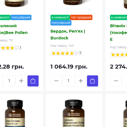
вності
популярний
в наявності
топ продажів
в наявност
популярний
олиний
Вітамін 
Бердок, Реп'ях |
ок|Bee Pollen
(токофе
Burdock
E
овару:
70
Код товару:
140
Код товару
1
7
.28 грн.
1 064.19 грн.
2 274