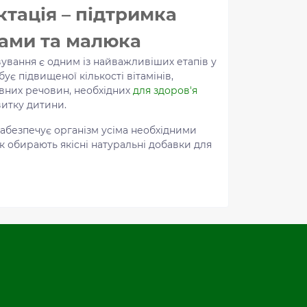
актація – підтримка
мами та малюка
ування є одним із найважливіших етапів у
ує підвищеної кількості вітамінів,
ивних речовин, необхідних
для здоров'я
витку дитини.
абезпечує організм усіма необхідними
к обирають якісні натуральні добавки для
, кісток, серця та загального самопочуття.
і та лактації є
кальцій
,
магній,
залізо
,
и В
,
вітаміни С
та
Е.
ральні продукти NSP для комплексної
помагають підтримувати оптимальний
нормальному обміну речовин,
допомагають організму адаптуватися до
нізм матері також потребує додаткової