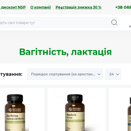
+38 068
 дисконт NSP
О компанії
Реєстрація знижка 30 %
к
Вагітність, лактація
тування: