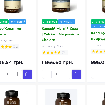
вності
популярний
в наявності
популярний
в наявност
популярн
зо Хелат|Iron
Кальцій Магній Хелат
Келп Бу
late
| Calcium Magnesium
природ
Chelate
овару:
1784
Код товару
Код товару:
3243
3
4
96.54 грн.
1 866.60 грн.
996.0