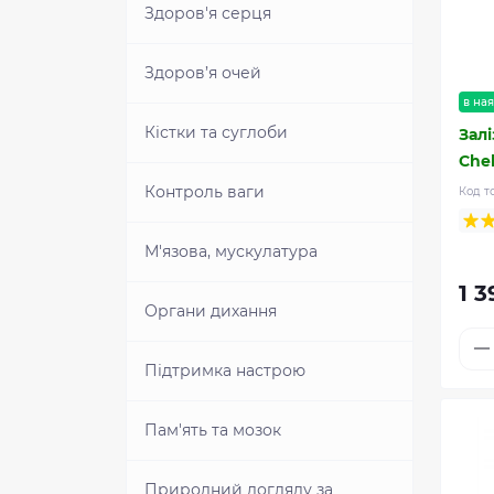
Здоров'я серця
Здоров’я очей
в ная
Кістки та суглоби
Залі
Che
Контроль ваги
Код т
М'язова, мускулатура
1 3
Органи дихання
Підтримка настрою
Пам'ять та мозок
Природний догляду за