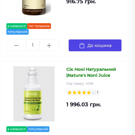
916.75 грн.
в наявності
топ продажів
популярний
До кошика
Сік Ноні Натуральний
|Nature's Noni Juice
Код товару:
4066
1
1 996.03 грн.
в наявності
популярний