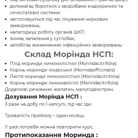
допомагає боротися з хворобами ендокринної та
сечостатевої системи;
застосовується під час лікування ниркових
захворювань;
налагоджує роботу органів ШКТ;
знімає запалення у суглобах;
запобігає виникненню інфекційних захворювань;
Склад Морінда НСП:
Плід моринди лимонолістної (Morindacitrifolia)
Корінь моринди лікарської (Morindaofficinalis)
Листя моринди лимонолістної (Morindacitrifolia)
Корінь моринди лимоналістої (Morindacitrifolia)
Додаткові речовини: желатин, мальтодекстрин.
Дозування Морінда НСП :
3 рази на добу по 1 капсулі, під час їди.
Тривалість прийому – один місяць.
У разі потреби можна повторити курс.
Протипоказання Моринда :