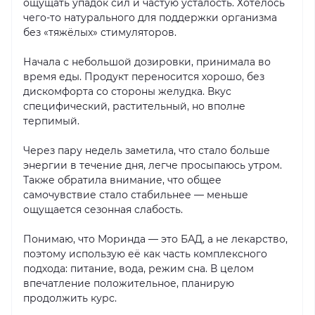
ощущать упадок сил и частую усталость. Хотелось
чего-то натурального для поддержки организма
без «тяжёлых» стимуляторов.
Начала с небольшой дозировки, принимала во
время еды. Продукт переносится хорошо, без
дискомфорта со стороны желудка. Вкус
специфический, растительный, но вполне
терпимый.
Через пару недель заметила, что стало больше
энергии в течение дня, легче просыпаюсь утром.
Также обратила внимание, что общее
самочувствие стало стабильнее — меньше
ощущается сезонная слабость.
Понимаю, что Моринда — это БАД, а не лекарство,
поэтому использую её как часть комплексного
подхода: питание, вода, режим сна. В целом
впечатление положительное, планирую
продолжить курс.