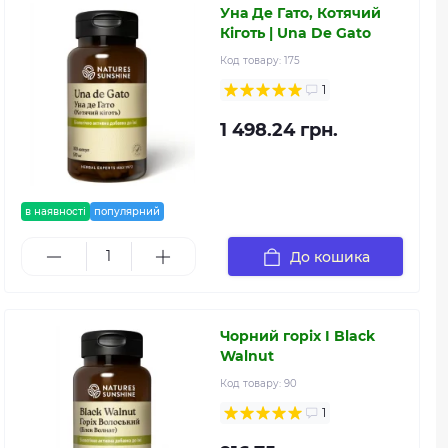
Уна Де Гато, Котячий
Кіготь | Una De Gato
Код товару:
175
1
1 498.24 грн.
в наявності
популярний
До кошика
Чорний горіх I Black
Walnut
Код товару:
90
1