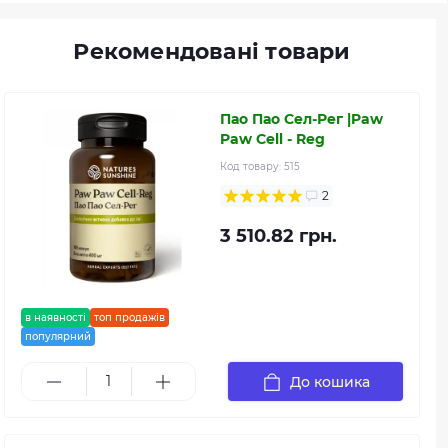
Рекомендовані товари
Пао Пао Сел-Рег |Paw
Paw Cell - Reg
Код товару:
515
2
3 510.82 грн.
в наявності
топ продажів
популярний
До кошика