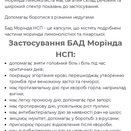
Моринда лимонолиста має багатий склад речовин та
широкий спектр показань до застосування.
Допомагає боротися з різними недугами.
Бад Морінда НСП - це капсули, що містять подрібнені
частини моринди лимонолістної та лікарської.
Застосування БАД Морінда
НСП:
допомагає зняти головний біль і біль під час
критичних днів;
покращує згортання крові, перешкоджає утворенню
тромбів при венозному застої та геморої;
має протизапальну дію при хворобі горла, наприклад
ангіни;
має легку проносну дію, допомагає при запорі;
має протиракову дію, уповільнює ріст пухлин;
має антибактеріальну дію за наявності ран на шкірі;
зміцнює імунітет, допомагає у боротьбі з вірусами;
прискорює процес відновлення після хвороби;
має антибактеріальну дію за наявності ран на шкірі;