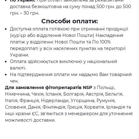
по Україні:
При оплаті замовлень за реквізитами
доставка безкоштовна на суму понад 500 грн. до 500
грн. – 30 грн.
Способи оплати:
Доступна оплата готівкою при отриманні продукції
(кур'єр або відділення Нової Пошти) Накладення
платіж у відділенні Нової Пошти та По 100%
передоплаті у всіх населених пунктах на території
України.
Оплата здійснюється виключно у національній
валюті.
На підтвердження оплати ми надаємо Вам товарний
чек.
Для замовлення фітопрепаратів NSP
з Польщі,
Німеччина, Чехія, Іспанія, Болгарія, Австрія, Бельгія,
Італія, Франція, Нідерланди, Угорщина, Румунія,
Словенія, Данія, Фінляндія, Греція, Хорватія, Ірландія та
інші країни ЄС, зв'яжіться з менеджером для уточнення
можливості доставки.